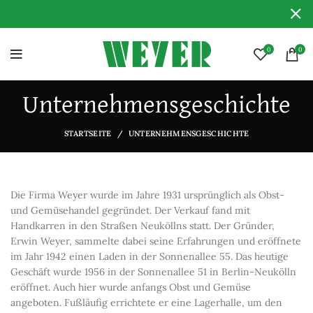
0
0
Unternehmensgeschichte
STARTSEITE
UNTERNEHMENSGESCHICHTE
Die Firma Weyer wurde im Jahre 1931 ursprünglich als Obst-
und Gemüsehandel gegründet. Der Verkauf fand mit
Handkarren in den Straßen Neuköllns statt. Der Gründer,
Erwin Weyer, sammelte dabei seine Erfahrungen und eröffnete
im Jahr 1942 einen Laden in der Sonnenallee 55. Das heutige
Geschäft wurde 1956 in der Sonnenallee 51 in Berlin-Neukölln
eröffnet. Auch hier wurde anfangs Obst und Gemüse
angeboten. Fußläufig errichtete er eine Lagerhalle, um den