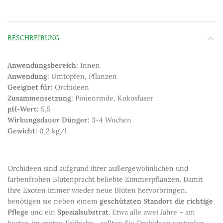
BESCHREIBUNG
Anwendungsbereich:
Innen
Anwendung:
Umtopfen, Pflanzen
Geeignet für:
Orchideen
Zusammensetzung:
Pinienrinde, Kokosfaser
pH-Wert:
5,5
Wirkungsdauer Dünger:
3-4 Wochen
Gewicht:
0,2 kg/l
Orchideen sind aufgrund ihrer außergewöhnlichen und
farbenfrohen Blütenpracht beliebte Zimmerpflanzen. Damit
Ihre Exoten immer wieder neue Blüten hervorbringen,
benötigen sie neben einem
geschützten Standort die richtige
Pflege
und ein
Spezialsubstrat
. Etwa alle zwei Jahre – am
besten im späten Frühjahr – sollten Sie Orchideen umtopfen