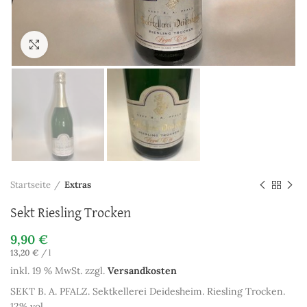
Zum Vergrößern anklicken
Startseite
Extras
Sekt Riesling Trocken
9,90
€
13,20
€
/
l
inkl. 19 % MwSt.
zzgl.
Versandkosten
SEKT B. A. PFALZ. Sektkellerei Deidesheim. Riesling Trocken.
12% vol.